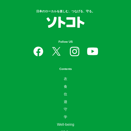
日本のローカルを楽しむ、つなげる、守る。
Follow US
Contents
衣
食
住
遊
守
学
Well-being