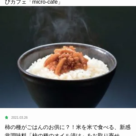
びカフェ「micro-cafe」
食
2021.03.26
柿の種がごはんのお供に？！米を米で食べる、新感
覚調味料「柿の種のオイル漬け」をお取り寄せ