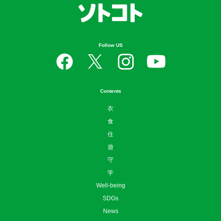
Follow US
Contents
衣
食
住
遊
守
学
Well-being
SDGs
News