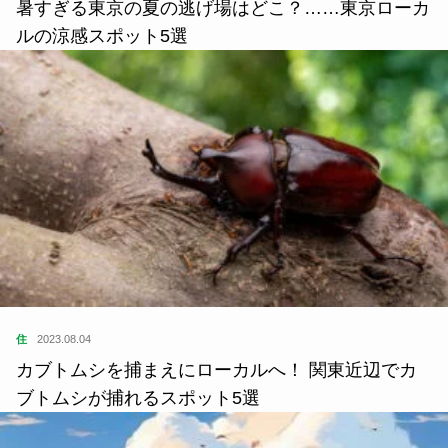
暑すぎる東京の夏の逃げ場はどこ？……東京ローカ
ルの涼感スポット5選
住
2023.08.04
カブトムシを捕まえにローカルへ！ 関東近辺でカ
ブトムシが捕れるスポット5選