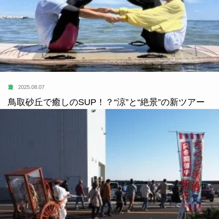
遊
2025.08.07
鳥取砂丘で癒しのSUP！？“涼”と“絶景”の新ツアー