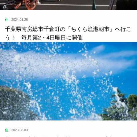
住
2024.01.26
千葉県南房総市千倉町の「ちくら漁港朝市」へ行こ
う！ 毎月第2・4日曜日に開催
住
2023.08.03