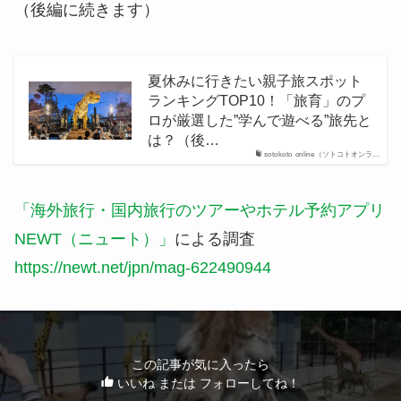
（後編に続きます）
夏休みに行きたい親子旅スポット
ランキングTOP10！「旅育」のプ
ロが厳選した”学んで遊べる”旅先と
は？（後…
sotokoto online（ソトコトオンラ…
「海外旅行・国内旅行のツアーやホテル予約アプリ
NEWT（ニュート）」
による調査
https://newt.net/jpn/mag-622490944
この記事が気に入ったら
いいね または フォローしてね！