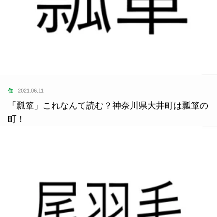
住
2021.06.11
「瓢箪」これなんて読む？神奈川県大井町は瓢箪の
町！