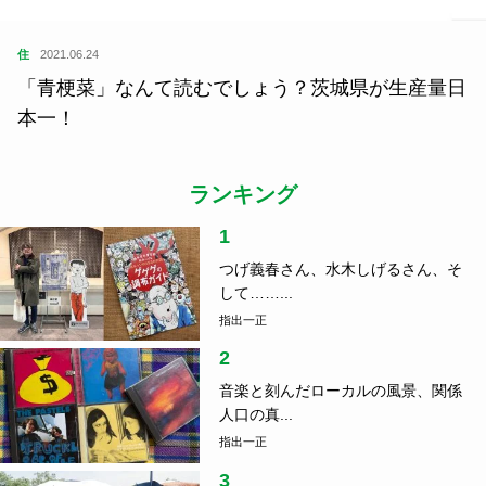
住
2021.06.24
「青梗菜」なんて読むでしょう？茨城県が生産量日
本一！
ランキング
1
つげ義春さん、水木しげるさん、そ
して……...
指出一正
2
音楽と刻んだローカルの風景、関係
人口の真...
指出一正
3