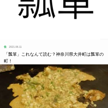
住
2021.06.11
「瓢箪」これなんて読む？神奈川県大井町は瓢箪の
町！