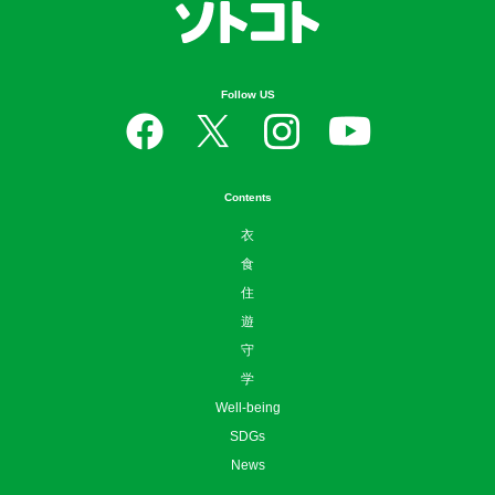
Follow US
Contents
衣
食
住
遊
守
学
Well-being
SDGs
News