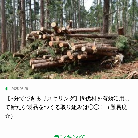
学
2025.08.29
【3分でできるリスキリング】間伐材を有効活用し
て新たな製品をつくる取り組みは◯◯！（難易度
☆）
ランキング