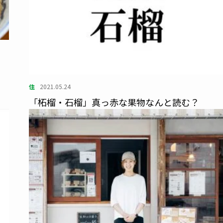
」
再
住
2021.05.24
「柘榴・石榴」真っ赤な果物なんと読む？