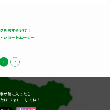
クをおすそ分け！
・ショートムービー
1
2
事が気に入ったら
または フォローしてね！
Follow Me