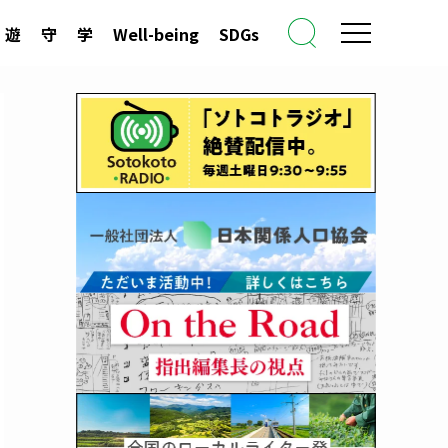
遊
守
学
Well-being
SDGs