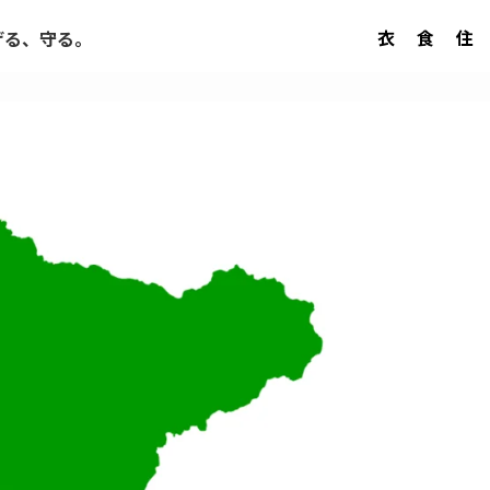
衣
食
住
げる、守る。
】