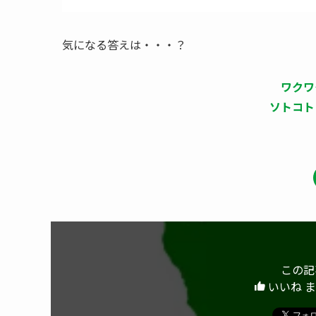
気になる答えは・・・？
ワクワ
ソトコト
この記
いいね 