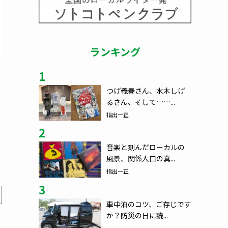
ランキング
1
つげ義春さん、水木しげ
るさん、そして……...
指出一正
2
音楽と刻んだローカルの
風景、関係人口の真...
指出一正
3
車中泊のコツ、ご存じです
か？防災の日に読...