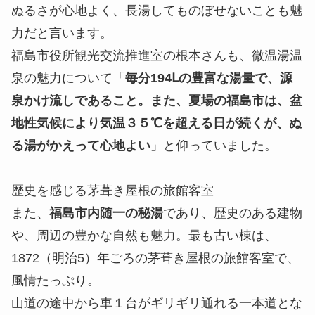
ぬるさが心地よく、長湯してものぼせないことも魅
力だと言います。
福島市役所観光交流推進室の根本さんも、微温湯温
泉の魅力について「
毎分194Ⅼの豊富な湯量で、源
泉かけ流しであること。また、夏場の福島市は、盆
地性気候により気温３５℃を超える日が続くが、ぬ
る湯がかえって心地よい
」と仰っていました。
歴史を感じる茅葺き屋根の旅館客室
また、
福島市内随一の秘湯
であり、歴史のある建物
や、周辺の豊かな自然も魅力。最も古い棟は、
1872（明治5）年ごろの茅葺き屋根の旅館客室で、
風情たっぷり。
山道の途中から車１台がギリギリ通れる一本道とな