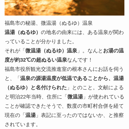
福島市の秘湯、微温湯（ぬるゆ）温泉
温湯（ぬるゆ）
の地名の由来には、ある温泉が関わ
っていることが分かりました。
それが「
微温湯
（ぬるゆ）
温泉
」。なんと
お湯の温
度が約32℃の超ぬるい温泉
なんです！
福島市役所観光交流推進室の根本さんにお話を伺う
と、「
温泉の源湯温度が低温であることから、温湯
（ぬるゆ）と名付けられた
」とのこと。文献による
と明治22年当時、住所に「
微温湯
」が使われている
ことが確認できたそうで、数度の市町村合併を経て
現在の「
温湯
」表記に至ったのではないか、と推察
されています。