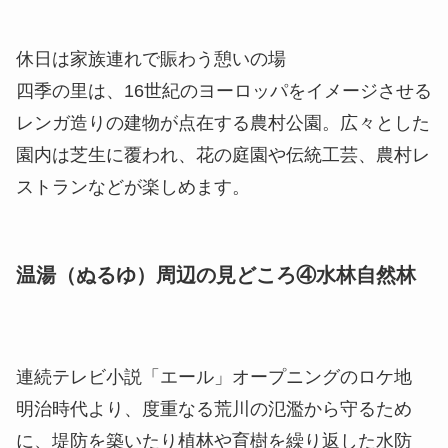
休日は家族連れで賑わう憩いの場
四季の里は、16世紀のヨーロッパをイメージさせる
レンガ造りの建物が点在する農村公園。広々とした
園内は芝生に覆われ、花の庭園や伝統工芸、農村レ
ストランなどが楽しめます。
温湯（ぬるゆ）周辺の見どころ④水林自然林
連続テレビ小説「エール」オープニングのロケ地
明治時代より、度重なる荒川の氾濫から守るため
に、堤防を築いたり植林や育樹を繰り返した水防