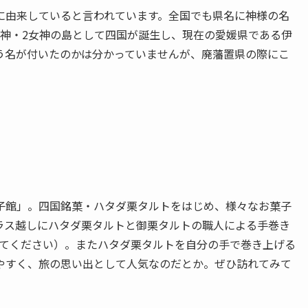
に由来していると言われています。全国でも県名に神様の名
男神・2女神の島として四国が誕生し、現在の愛媛県である伊
う名が付いたのかは分かっていませんが、廃藩置県の際にこ
子館」。四国銘菓・ハタダ栗タルトをはじめ、様々なお菓子
ラス越しにハタダ栗タルトと御栗タルトの職人による手巻き
てください）。またハタダ栗タルトを自分の手で巻き上げる
やすく、旅の思い出として人気なのだとか。ぜひ訪れてみて