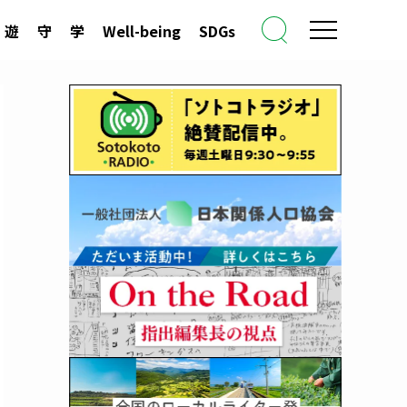
遊
守
学
Well-being
SDGs