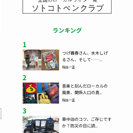
ランキング
1
つげ義春さん、水木しげ
るさん、そして……...
指出一正
2
音楽と刻んだローカルの
風景、関係人口の真...
指出一正
3
車中泊のコツ、ご存じです
か？防災の日に読...