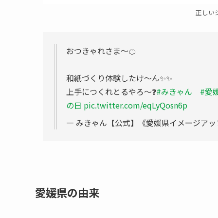
正しい
おつきゃれさま〜🍊
和紙づくり体験したけ〜ん✨✨
上手につくれとるやろ〜❓
#みきゃん
#愛
の日
pic.twitter.com/eqLyQosn6p
— みきゃん【公式】《愛媛県イメージアップキャ
愛媛県の由来