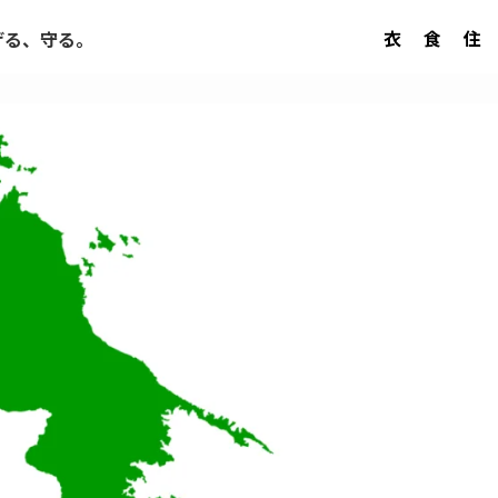
衣
食
住
げる、守る。