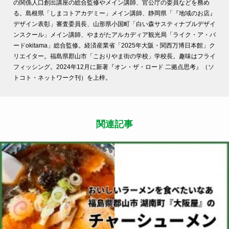
の関係人口創出講座の総合監修やメイン講師、官公庁の委員などを務め
る。島根県「しまコトアカデミー」メイン講師、静岡県「『地域のお店』
デザイン表彰」審査委員長、山形県小国町「白い森サスティナブルデザイ
ンスクール」メイン講師、やまがたアルカディア観光局「ライク・ア・バ
ードokitama」総合監修。経済産業省「2025年大阪・関西万博日本館」ク
リエイター。福島県郡山市「こおりやま街の学校」学校長。趣味はフライ
フィッシング。2024年12月に新著『オン・ザ・ロード 二拠点思考』（ソ
トコト・ネットワーク刊）を上梓。
関連記事