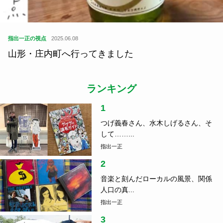
指出一正の視点
2025.06.08
山形・庄内町へ行ってきました
ランキング
1
つげ義春さん、水木しげるさん、そ
して……...
指出一正
2
音楽と刻んだローカルの風景、関係
人口の真...
指出一正
3