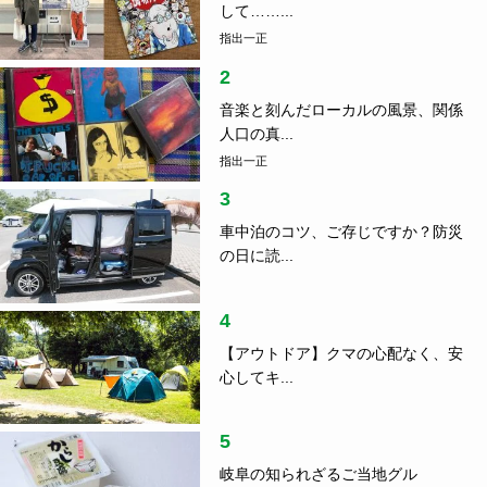
して……...
指出一正
2
音楽と刻んだローカルの風景、関係
人口の真...
指出一正
3
車中泊のコツ、ご存じですか？防災
の日に読...
4
【アウトドア】クマの心配なく、安
心してキ...
5
岐阜の知られざるご当地グル