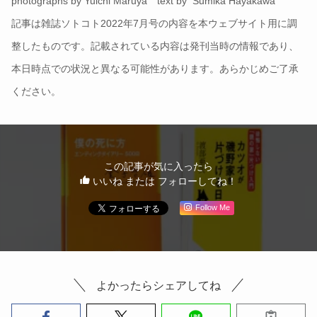
photographs by Yuichi Maruya text by Sumika Hayakawa
記事は雑誌ソトコト2022年7月号の内容を本ウェブサイト用に調
整したものです。記載されている内容は発刊当時の情報であり、
本日時点での状況と異なる可能性があります。あらかじめご了承
ください。
この記事が気に入ったら
いいね または フォローしてね！
Follow Me
よかったらシェアしてね