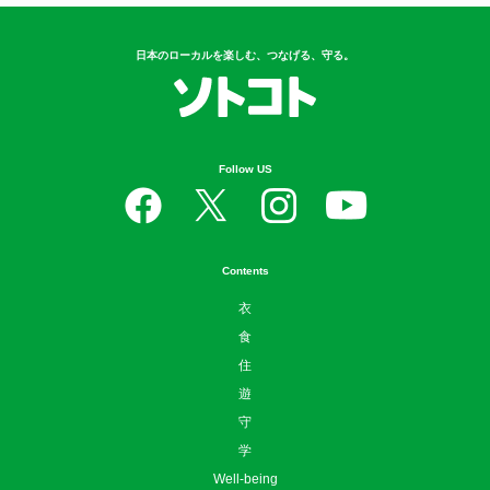
日本のローカルを楽しむ、つなげる、守る。
Follow US
Contents
衣
食
住
遊
守
学
Well-being