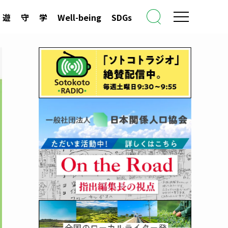
遊
守
学
Well-being
SDGs