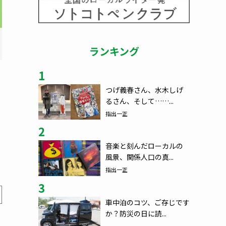
ランキング
1
つげ義春さん、水木しげ
るさん、そして……...
指出一正
2
音楽と刻んだローカルの
風景、関係人口の真...
指出一正
3
車中泊のコツ、ご存じです
か？防災の日に読...