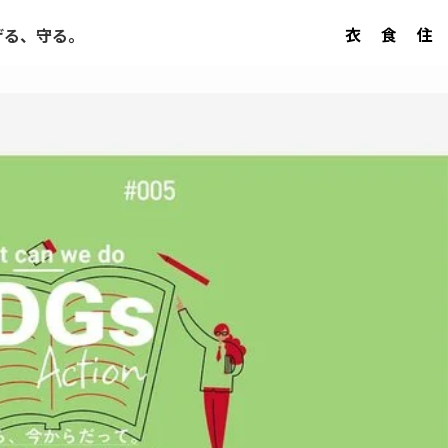
衣
食
住
げる、守る。