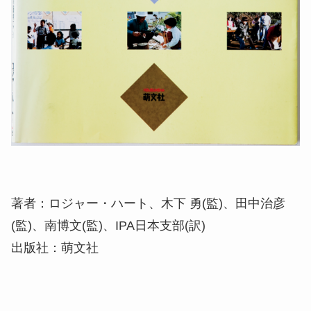
著者：ロジャー・ハート、木下 勇(監)、田中治彦
(監)、南博文(監)、IPA日本支部(訳)
出版社：萌文社