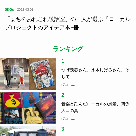
SDGs
2022.03.01
「まちのあれこれ談話室」の三人が選ぶ「ローカル
プロジェクトのアイデア本5冊」
ランキング
1
つげ義春さん、水木しげるさん、そ
して……...
指出一正
2
音楽と刻んだローカルの風景、関係
人口の真...
指出一正
3