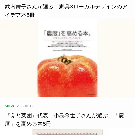
武内舞子さんが選ぶ「家具×ローカルデザインのア
イデア本5冊」
SDGs
2022.01.12
『えと菜園』代表｜小島希世子さんが選ぶ、「農
度」を高める本5冊