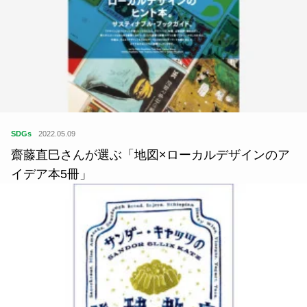
SDGs
2022.05.09
齋藤直巳さんが選ぶ「地図×ローカルデザインのア
イデア本5冊」