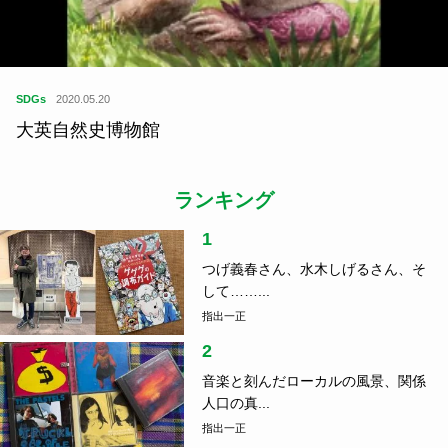
SDGs
2020.05.20
大英自然史博物館
ランキング
1
つげ義春さん、水木しげるさん、そ
して……...
指出一正
2
音楽と刻んだローカルの風景、関係
人口の真...
指出一正