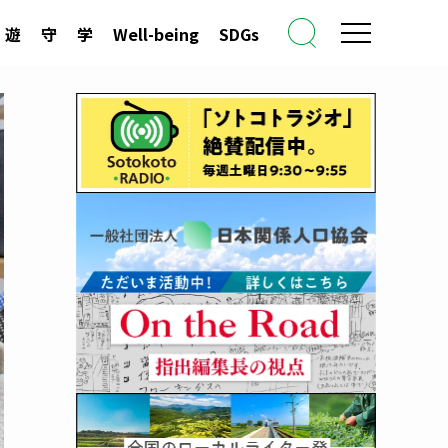
遊
守
学
Well-being
SDGs