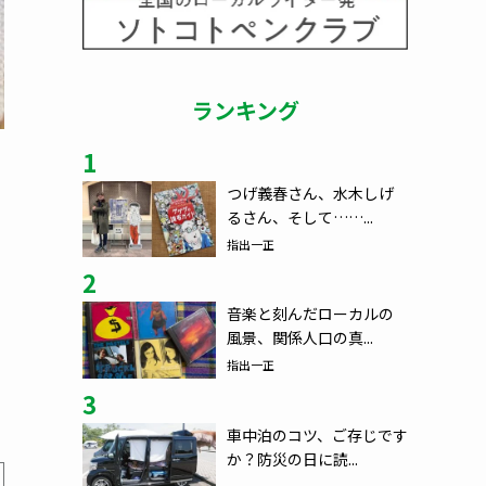
ランキング
1
つげ義春さん、水木しげ
るさん、そして……...
指出一正
2
音楽と刻んだローカルの
風景、関係人口の真...
指出一正
3
車中泊のコツ、ご存じです
か？防災の日に読...