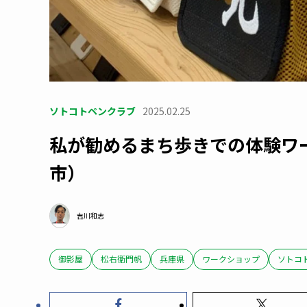
ソトコトペンクラブ
2025.02.25
私が勧めるまち歩きでの体験ワ
市）
吉川和志
御影屋
松右衛門帆
兵庫県
ワークショップ
ソトコ