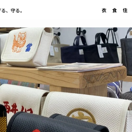
衣
食
住
げる、守る。