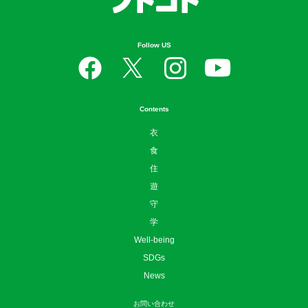
Follow US
Contents
衣
食
住
遊
守
学
Well-being
SDGs
News
お問い合わせ