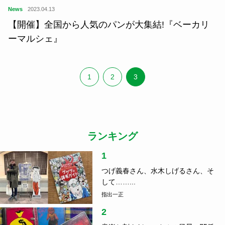
News
2023.04.13
【開催】全国から人気のパンが大集結!『ベーカリ
ーマルシェ』
1
2
3
ランキング
1
つげ義春さん、水木しげるさん、そ
して……...
指出一正
2