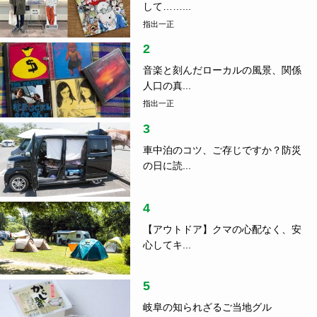
して……...
指出一正
2
音楽と刻んだローカルの風景、関係
人口の真...
指出一正
3
車中泊のコツ、ご存じですか？防災
の日に読...
4
【アウトドア】クマの心配なく、安
心してキ...
5
岐阜の知られざるご当地グル