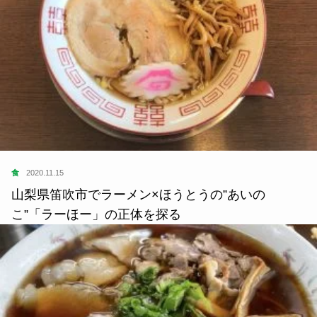
食
2020.11.15
山梨県笛吹市でラーメン×ほうとうの”あいの
こ”「ラーほー」の正体を探る