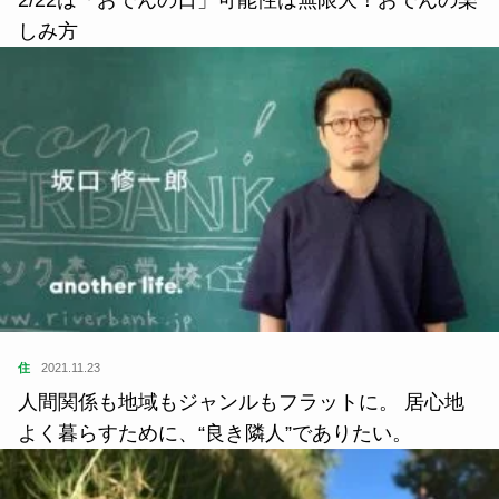
しみ方
住
2021.11.23
人間関係も地域もジャンルもフラットに。 居心地
よく暮らすために、“良き隣人”でありたい。