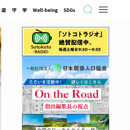
遊
守
学
Well-being
SDGs