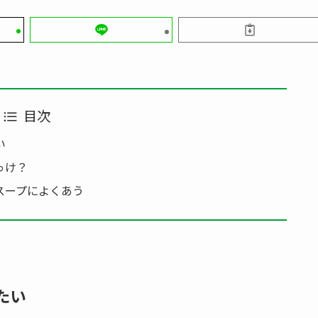
目次
い
っけ？
スープによくあう
たい