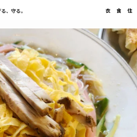
衣
食
住
げる、守る。