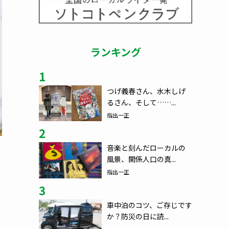
ランキング
1
つげ義春さん、水木しげ
るさん、そして……...
指出一正
2
音楽と刻んだローカルの
風景、関係人口の真...
指出一正
3
車中泊のコツ、ご存じです
か？防災の日に読...