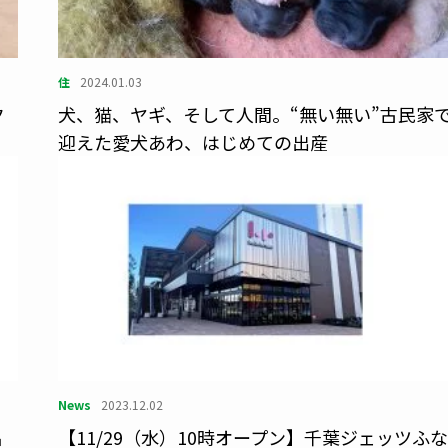
住
2024.01.03
ク
犬、猫、ヤギ、そして人間。“無い無い”古民家
迎えた愛犬あわ、はじめての出産
News
2023.12.02
品
【11/29（水）10時オープン】千葉ジェッツふな