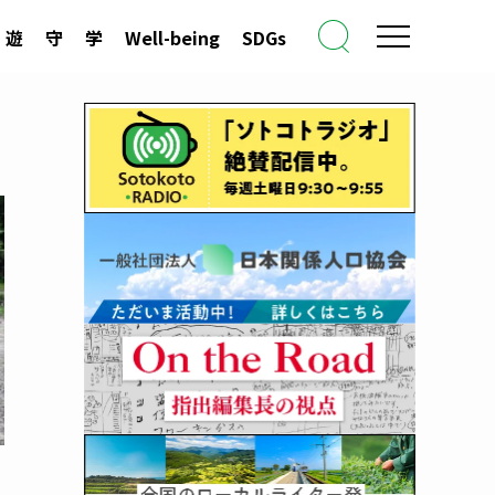
遊
守
学
Well-being
SDGs