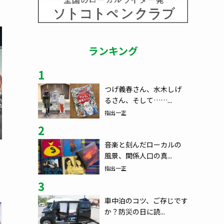
ランキング
1
つげ義春さん、水木しげ
るさん、そして……...
指出一正
2
音楽と刻んだローカルの
風景、関係人口の真...
指出一正
3
車中泊のコツ、ご存じです
か？防災の日に読...