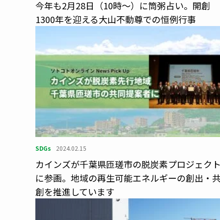
今年も2月28日（10時～）に筒粥占い。開創
1300年を迎える大山不動尊での恒例行事
SDGs
2024.02.15
カインズが千葉県匝瑳市の脱炭素プロジェク
に参画。地域の再生可能エネルギーの創出・
創を推進しています