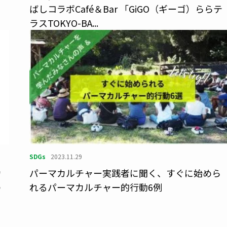
ばしコラボCafé＆Bar 「GiGO（ギーゴ）ららテ
ラスTOKYO-BA...
SDGs
2023.11.29
カ
パーマカルチャー実践者に聞く、すぐに始めら
の
れるパーマカルチャー的行動6例