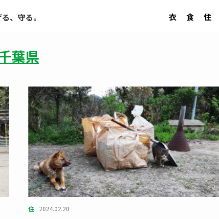
衣
食
住
げる、守る。
千葉県
住
2024.02.20