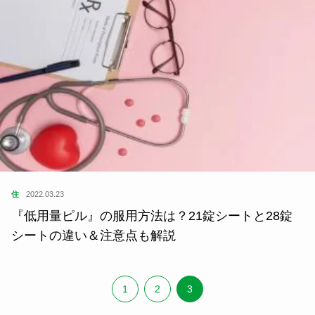
住
2022.03.23
『低用量ピル』の服用方法は？21錠シートと28錠
シートの違い＆注意点も解説
1
2
3