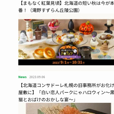
【まもなく紅葉見頃】北海道の短い秋は今が
番！（滝野すずらん丘陵公園）
News
2023.09.06
【北海道コンサドーレ札幌の旧事務所がお化
屋敷に】「白い恋人パークにゃハロウィン～
猫とおばけのおかしな宴～」