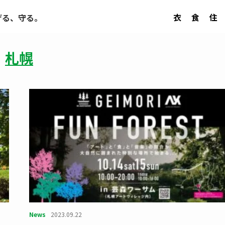
衣
食
住
げる、守る。
札幌
News
2023.09.22