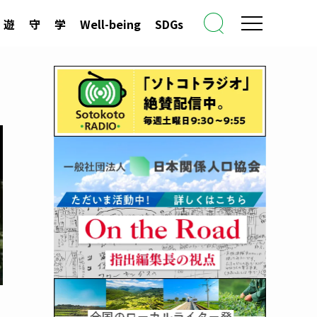
遊
守
学
Well-being
SDGs