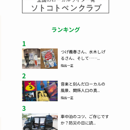
ランキング
1
つげ義春さん、水木しげ
るさん、そして……...
指出一正
2
音楽と刻んだローカルの
風景、関係人口の真...
指出一正
3
車中泊のコツ、ご存じです
か？防災の日に読...