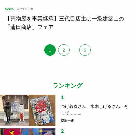
News
2023.10.18
【荒物屋を事業継承】三代目店主は一級建築士の
「蒲田商店」フェア
1
2
...
6
ランキング
1
つげ義春さん、水木しげるさん、そ
して……...
指出一正
2