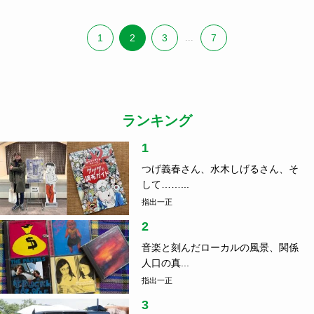
1
2
3
...
7
ランキング
1
つげ義春さん、水木しげるさん、そ
して……...
指出一正
2
音楽と刻んだローカルの風景、関係
人口の真...
指出一正
3