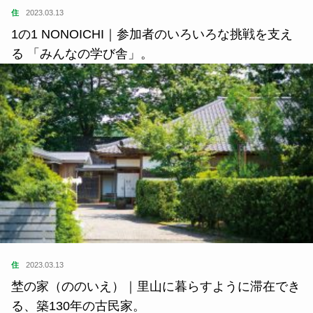
住
2023.03.13
1の1 NONOICHI｜参加者のいろいろな挑戦を支え
る 「みんなの学び舎」。
住
2023.03.13
埜の家（ののいえ）｜里山に暮らすように滞在でき
る、築130年の古民家。