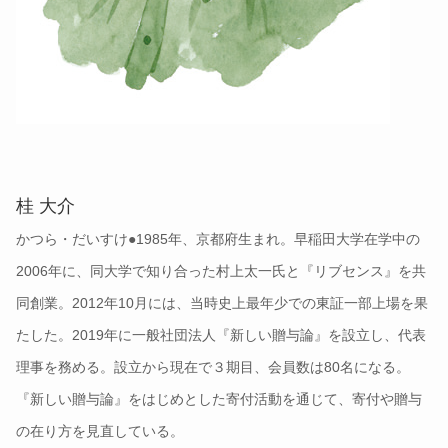
桂 大介
かつら・だいすけ●1985年、京都府生まれ。早稲田大学在学中の
2006年に、同大学で知り合った村上太一氏と『リブセンス』を共
同創業。2012年10月には、当時史上最年少での東証一部上場を果
たした。2019年に一般社団法人『新しい贈与論』を設立し、代表
理事を務める。設立から現在で３期目、会員数は80名になる。
『新しい贈与論』をはじめとした寄付活動を通じて、寄付や贈与
の在り方を見直している。