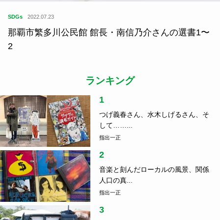
SDGs
2022.07.23
那覇市繁多川公民館 館長・南信乃介さんの選書1〜
2
ランキング
1
つげ義春さん、水木しげるさん、そ
して……...
指出一正
2
音楽と刻んだローカルの風景、関係
人口の真...
指出一正
3