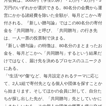
月会費は、5000円（学生のみ）・1万円・3万円・5
万円のいずれかが選択できる。80名分の会費から運
営にかかる諸経費を除いた全額が、毎月どこかへ寄
付される。『新しい贈与論』ではこの80名分の寄付
金を「共同贈与」と呼び、「共同贈与」の行き先
は、一人一票の投票制で決まる。
『新しい贈与論』の特徴は、80名分のまとまったお
金を、毎月どこかへ「共同贈与」するという結果だ
けではなく、届け先を決めるプロセスのユニークさ
にある。
「”生活“や”傷“など、毎月設定されるテーマに応じ
て、2人1組で寄付先となる個人や団体を探すことか
ら始まります。そしてほかの会員に対して、自分た
ちが探し出した先が、「共同贈与」先としていかに