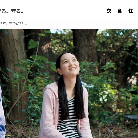
衣
食
住
げる、守る。
日々が、幸せをつくる