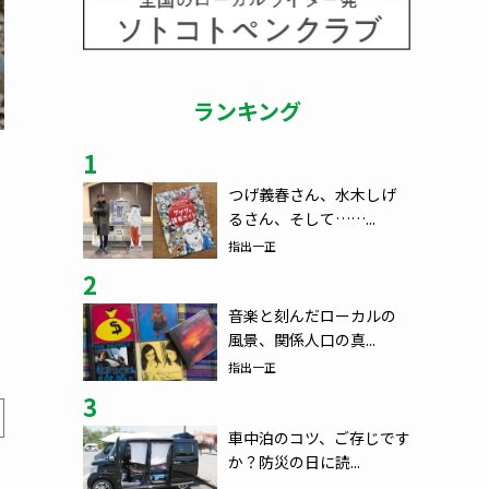
ランキング
1
つげ義春さん、水木しげ
るさん、そして……...
指出一正
2
音楽と刻んだローカルの
風景、関係人口の真...
指出一正
3
車中泊のコツ、ご存じです
か？防災の日に読...