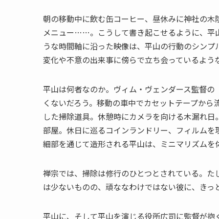
朝の移動中に飲む缶コーヒー、昼休みに神社の木
メニュー……。こうして書き起こせるように、平
うな時間軸に沿った映像は、平山の行動のシンプ
変化や不意の出来事に傍らで立ち会っているよう
平山は何者なのか。ヴィム・ヴェンダース監督の『P
くないだろう。移動の車中でカセットテープから流
した掃除道具。休憩時にカメラを向ける木漏れ日
部屋。休日に巡るコインランドリー、フィルムを
細部を通じて造形される平山は、ミニマリズムを
禅宗では、掃除は修行のひとつとされている。た
は少ないものの、頑ななわけではない彼に、きっ
平山に、そして平山を演じる役所広司に監督が抱