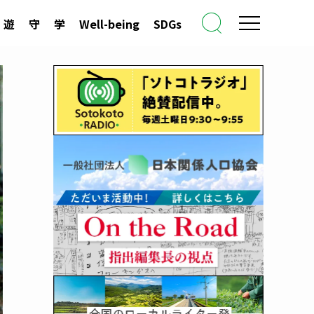
遊
守
学
Well-being
SDGs