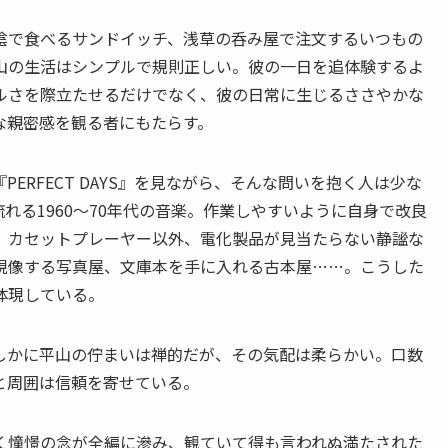
陰で食べるサンドイッチ、浅草の呑み屋で注文するいつもの
山の生活はシンプルで規則正しい。彼の一日を追体験するよ
ルさを際立たせるだけでなく、彼の日常に生じるささやかな
な親密感を観る者にもたらす。
ERFECT DAYS』を見ながら、そんな問いを抱く人は少な
れる1960～70年代の音楽。作業しやすいように自身で改良
。カセットプレーヤー以外、電化製品が見当たらない静謐な
現像する写真屋、文庫本を手に入れる古本屋……。こうした
体現している。
しかに平山の佇まいは禅的だが、その気配は柔らかい。口数
と周囲は信頼を寄せている。
く憧憬の念が全編に滲み、観ていて得も言われぬ満たされた