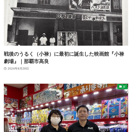
戦後のうるく（小禄）に最初に誕生した映画館『小禄
劇場』｜那覇市高良
2024年8月29日
住