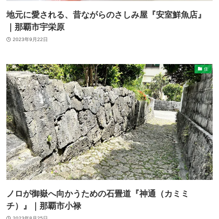
地元に愛される、昔ながらのさしみ屋『安室鮮魚店』
｜那覇市宇栄原
2023年9月22日
住
ノロが御嶽へ向かうための石畳道『神通（カミミ
チ）』｜那覇市小禄
2023年8月25日