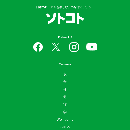
日本のローカルを楽しむ、つなげる、守る。
Follow US
Contents
衣
食
住
遊
守
学
Well-being
SDGs