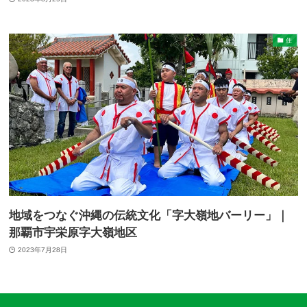
住
地域をつなぐ沖縄の伝統文化「字大嶺地バーリー」｜
那覇市宇栄原字大嶺地区
2023年7月28日