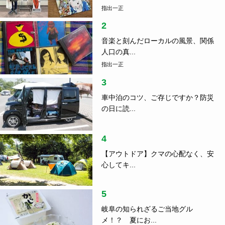
指出一正
2
音楽と刻んだローカルの風景、関係
人口の真...
指出一正
3
車中泊のコツ、ご存じですか？防災
の日に読...
4
【アウトドア】クマの心配なく、安
心してキ...
5
岐阜の知られざるご当地グル
メ！？ 夏にお...