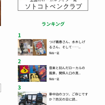
ランキング
1
つげ義春さん、水木しげ
るさん、そして……...
指出一正
2
音楽と刻んだローカルの
風景、関係人口の真...
指出一正
3
車中泊のコツ、ご存じです
か？防災の日に読...