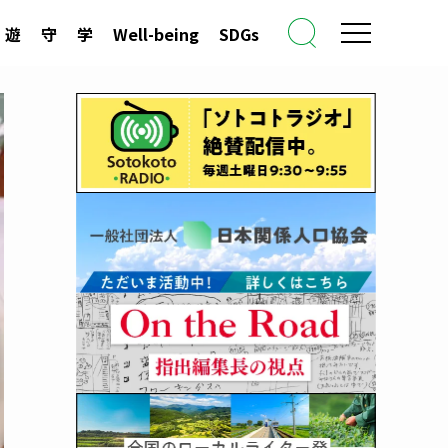
遊
守
学
Well-being
SDGs