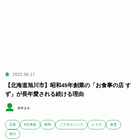
食
2022.06.17
【北海道旭川市】昭和45年創業の「お食事の店 す
ず」が長年愛される続ける理由
炭本まみ
定食
#北海道
昭和
ノスタルジック
レトロ
食堂
旭川