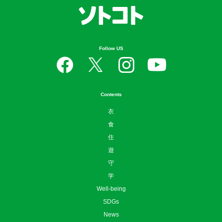
Follow US
Contents
衣
食
住
遊
守
学
Well-being
SDGs
News