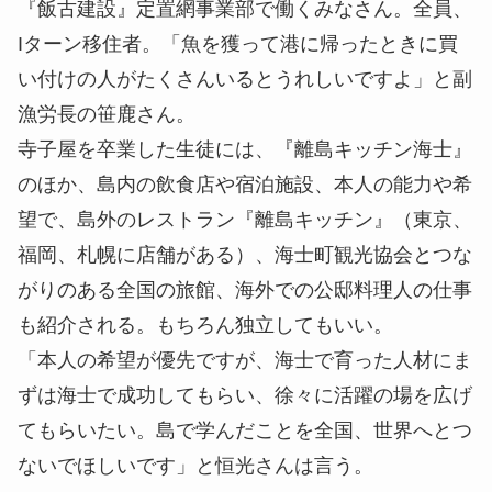
『飯古建設』定置網事業部で働くみなさん。全員、
Iターン移住者。「魚を獲って港に帰ったときに買
い付けの人がたくさんいるとうれしいですよ」と副
漁労長の笹鹿さん。
寺子屋を卒業した生徒には、『離島キッチン海士』
のほか、島内の飲食店や宿泊施設、本人の能力や希
望で、島外のレストラン『離島キッチン』（東京、
福岡、札幌に店舗がある）、海士町観光協会とつな
がりのある全国の旅館、海外での公邸料理人の仕事
も紹介される。もちろん独立してもいい。
「本人の希望が優先ですが、海士で育った人材にま
ずは海士で成功してもらい、徐々に活躍の場を広げ
てもらいたい。島で学んだことを全国、世界へとつ
ないでほしいです」と恒光さんは言う。