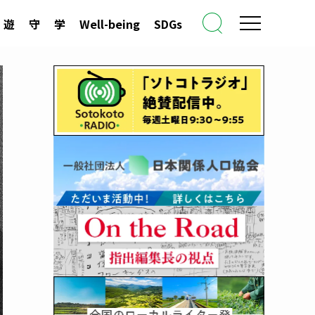
遊
守
学
Well-being
SDGs