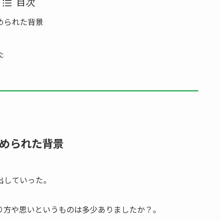
目次
められた背景
た
められた背景
出していった。
り方や思いというものは多少ありましたか？。