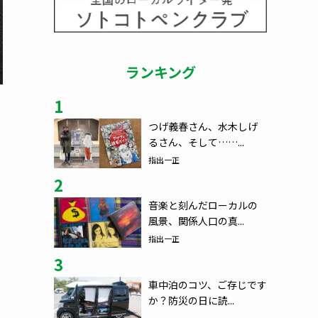
ランキング
1
つげ義春さん、水木しげ
るさん、そして……...
指出一正
2
音楽と刻んだローカルの
風景、関係人口の真...
指出一正
3
車中泊のコツ、ご存じです
か？防災の日に読...