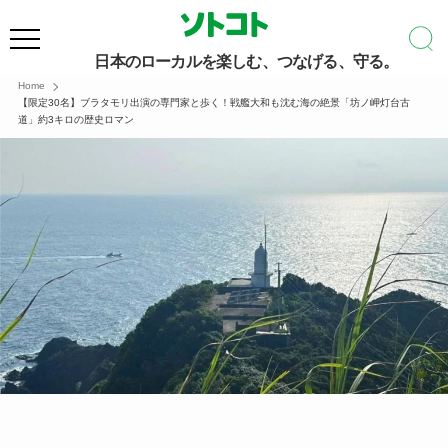
日本のローカルを楽しむ、つなげる、守る。
Home
【限定30名】ブラタモリ出演の専門家と歩く！戦艦大和も沈む海の絶景「坊ノ岬灯台古
道」約3キロの歴史ロマン