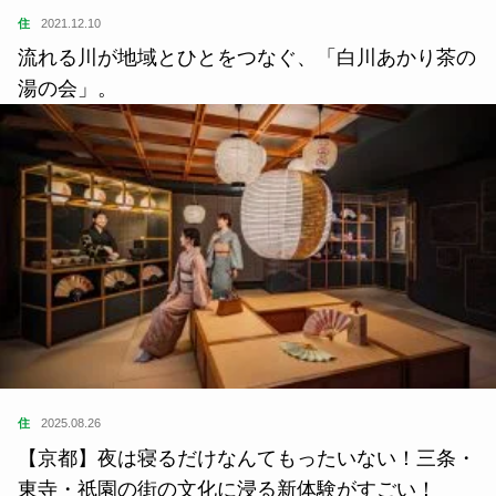
住
2021.12.10
流れる川が地域とひとをつなぐ、「白川あかり茶の
湯の会」。
住
2025.08.26
【京都】夜は寝るだけなんてもったいない！三条・
東寺・祇園の街の文化に浸る新体験がすごい！