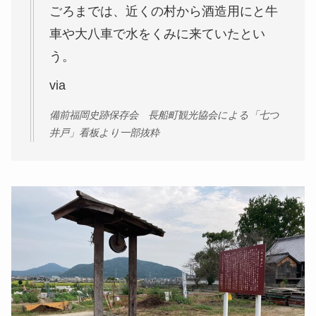
ごろまでは、近くの村から酒造用にと牛
車や大八車で水をくみに来ていたとい
う。
via
備前福岡史跡保存会 長船町観光協会による「七つ
井戸」看板より一部抜粋