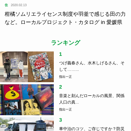
住
2020.02.13
柑橘ソムリエライセンス制度や羽釜で感じる田の力
など。ローカルプロジェクト・カタログ in 愛媛県
ランキング
1
つげ義春さん、水木しげるさん、そ
して……...
指出一正
2
音楽と刻んだローカルの風景、関係
人口の真...
指出一正
3
車中泊のコツ、ご存じですか？防災