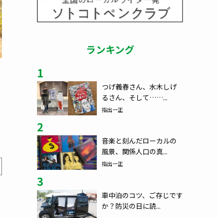
ランキング
1
つげ義春さん、水木しげ
るさん、そして……...
指出一正
2
音楽と刻んだローカルの
風景、関係人口の真...
指出一正
3
車中泊のコツ、ご存じです
か？防災の日に読...