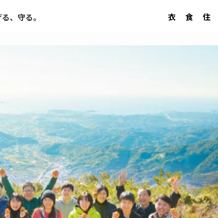
衣
食
住
げる、守る。