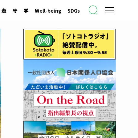
遊
守
学
Well-being
SDGs