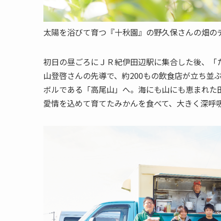
太陽を浴びて育つ『十秋園』の野久保さんの畑の
初日の昼ごろにＪＲ紀伊田辺駅に集合した後、「
山登啓さんの先導で、約200もの飲食店が立ち並
ボルである「高尾山」へ。海にも山にも恵まれた
愛情を込めて育てたみかんを食べて、大きく深呼