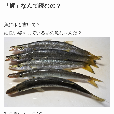
「魳」なんて読むの？
魚に帀と書いて？
細長い姿をしているあの魚な～んだ？