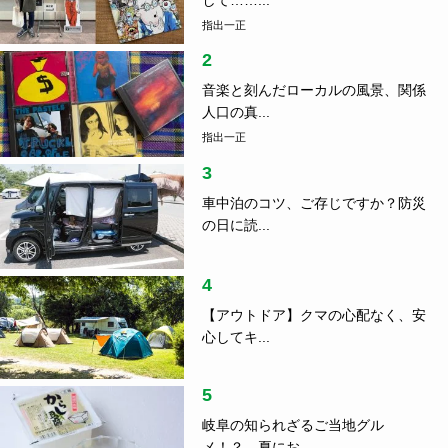
して……...
指出一正
2
音楽と刻んだローカルの風景、関係
人口の真...
指出一正
3
車中泊のコツ、ご存じですか？防災
の日に読...
4
【アウトドア】クマの心配なく、安
心してキ...
5
岐阜の知られざるご当地グル
メ！？ 夏にお...