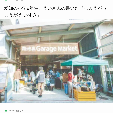
住
2019.09.30
愛知の小学2年生。ういさんの書いた『しょうがっ
こうが だいすき』。
住
2020.01.27