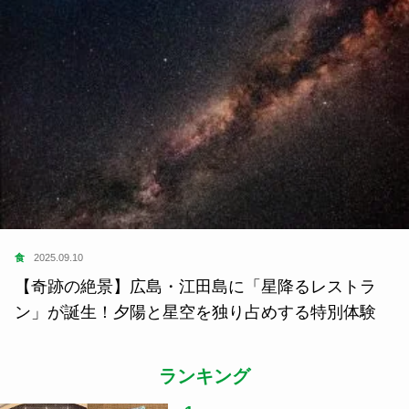
食
2025.09.10
【奇跡の絶景】広島・江田島に「星降るレストラ
ン」が誕生！夕陽と星空を独り占めする特別体験
ランキング
1
つげ義春さん、水木しげるさん、そ
して……...
指出一正
2