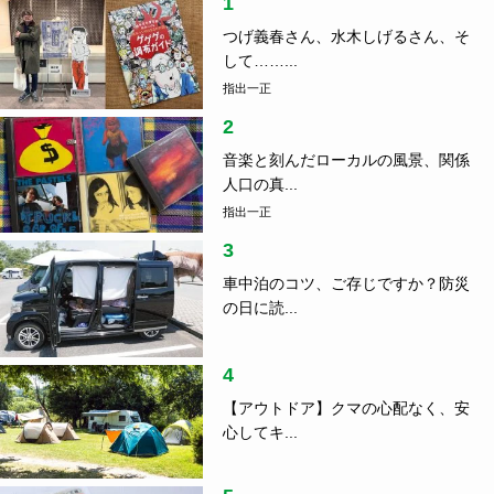
音楽と刻んだローカルの風景、関係
人口の真...
指出一正
3
車中泊のコツ、ご存じですか？防災
の日に読...
4
【アウトドア】クマの心配なく、安
心してキ...
5
岐阜の知られざるご当地グル
メ！？ 夏にお...