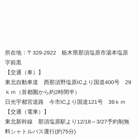
所在地：〒329-2922 栃木県那須塩原市湯本塩原
字前黒
【交通（車）】
東北自動車道 西那須野塩原ICより国道400号 29
ｋｍ（首都圏から約2時間半）
日光宇都宮道路 今市ICより国道121号 39ｋｍ
【交通（電車）】
東北新幹線 那須塩原駅より12/18～3/27予約制無
料シャトルバス運行(約75分)
【ゲレンデ】
［標高］1,138ｍ～1,638ｍ
［高低差］500ｍ
［コース数］12