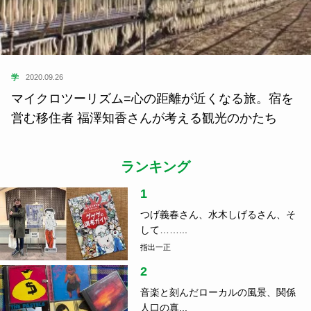
マイクロツーリズム=心の距離が近くなる旅。宿を
営む移住者 福澤知香さんが考える観光のかたち
ランキング
1
つげ義春さん、水木しげるさん、そ
して……...
指出一正
2
音楽と刻んだローカルの風景、関係
人口の真...
指出一正
3
車中泊のコツ、ご存じですか？防災
の日に読...