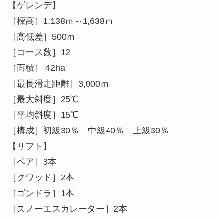
［面積］ 42ha
［最長滑走距離］3,000ｍ
［最大斜度］25℃
［平均斜度］15℃
［構成］初級30％ 中級40％ 上級30％
【リフト】
［ペア］3本
［クワッド］2本
［ゴンドラ］1本
［スノーエスカレーター］2本
この記事が気に入ったら
いいね または フォローしてね！