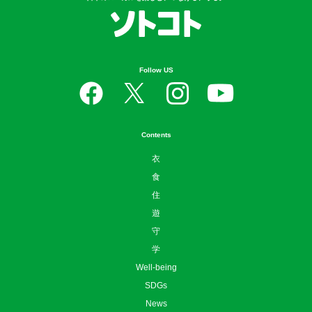
Follow US
Contents
衣
食
住
遊
守
学
Well-being
SDGs
News