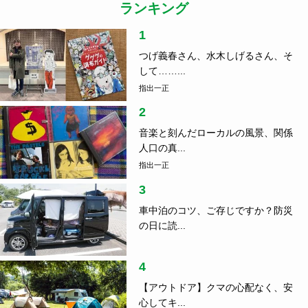
ランキング
1
つげ義春さん、水木しげるさん、そ
して……...
指出一正
2
音楽と刻んだローカルの風景、関係
人口の真...
指出一正
3
車中泊のコツ、ご存じですか？防災
の日に読...
4
【アウトドア】クマの心配なく、安
心してキ...