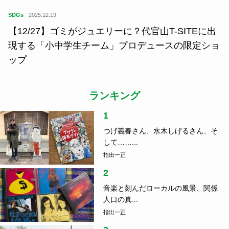
SDGs
2025.12.19
【12/27】ゴミがジュエリーに？代官山T-SITEに出
現する「小中学生チーム」プロデュースの限定ショ
ップ
ランキング
1
つげ義春さん、水木しげるさん、そ
して……...
指出一正
2
音楽と刻んだローカルの風景、関係
人口の真...
指出一正