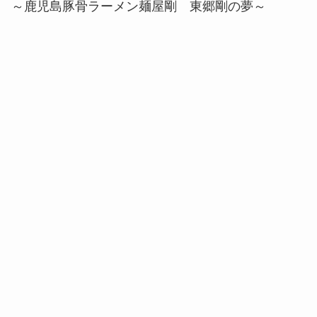
～鹿児島豚骨ラーメン麺屋剛 東郷剛の夢～