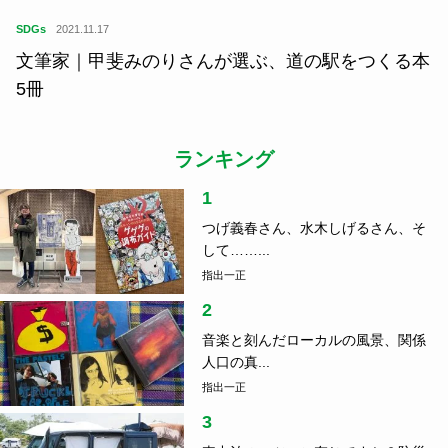
SDGs
2021.11.17
文筆家｜甲斐みのりさんが選ぶ、道の駅をつくる本
5冊
ランキング
1
つげ義春さん、水木しげるさん、そ
して……...
指出一正
2
音楽と刻んだローカルの風景、関係
人口の真...
指出一正
3