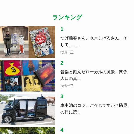
ランキング
1
つげ義春さん、水木しげるさん、そ
して……...
指出一正
2
音楽と刻んだローカルの風景、関係
人口の真...
指出一正
3
車中泊のコツ、ご存じですか？防災
の日に読...
4