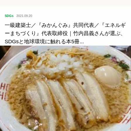
SDGs
2021.09.20
一級建築士／『みかんぐみ』共同代表／『エネルギ
ーまちづくり』代表取締役｜竹内昌義さんが選ぶ、
SDGsと地球環境に触れる本5冊...