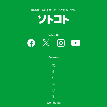
日本のローカルを楽しむ、つなげる、守る。
Follow US
Contents
衣
食
住
遊
守
学
Well-being