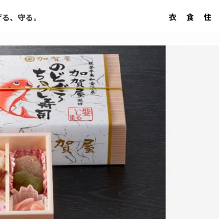
衣
食
住
げる、守る。