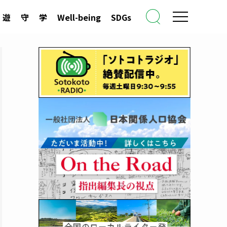
遊
守
学
Well-being
SDGs