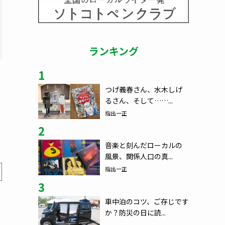
ランキング
1
つげ義春さん、水木しげ
るさん、そして……...
指出一正
2
音楽と刻んだローカルの
風景、関係人口の真...
指出一正
3
車中泊のコツ、ご存じです
か？防災の日に読...