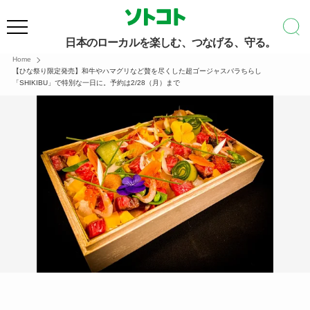
日本のローカルを楽しむ、つなげる、守る。
Home
【ひな祭り限定発売】和牛やハマグリなど贅を尽くした超ゴージャスバラちらし
「SHIKIBU」で特別な一日に。予約は2/28（月）まで