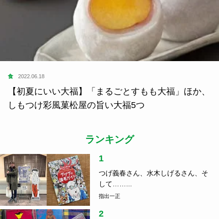
食
2022.06.18
【初夏にいい大福】「まるごとすもも大福」ほか、
しもつけ彩風菓松屋の旨い大福5つ
ランキング
1
つげ義春さん、水木しげるさん、そ
して……...
指出一正
2