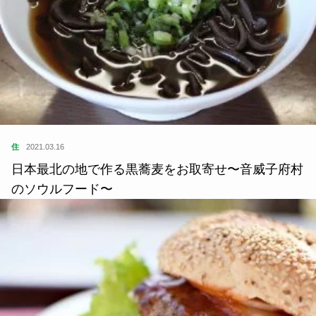
住
2021.03.16
日本最北の地で作る黒蕎麦をお取寄せ〜音威子府村
のソウルフード〜