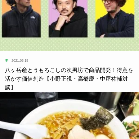
学
2021.03.15
八ヶ岳産とうもろこしの次男坊で商品開発！得意を
活かす価値創造【小野正視・高橋慶・中屋祐輔対
談】