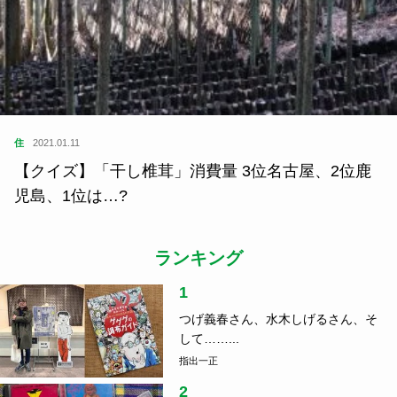
住
2021.01.11
【クイズ】「干し椎茸」消費量 3位名古屋、2位鹿
児島、1位は…?
ランキング
1
つげ義春さん、水木しげるさん、そ
して……...
指出一正
2